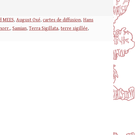
rd MEES
,
August Oxé
,
cartes de diffusion
,
Hans
norr.
,
Samian
,
Terra Sigillata
,
terre sigillée
,