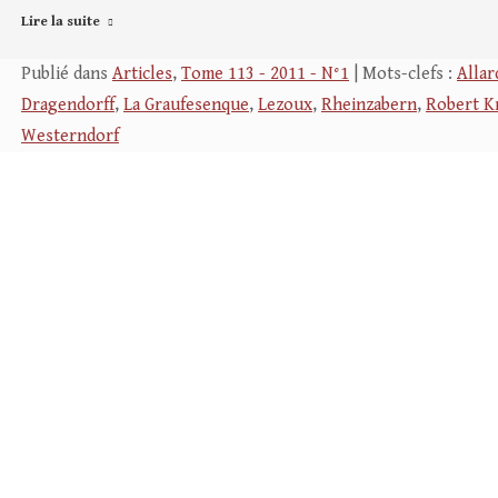
Lire la suite
Publié dans
Articles
,
Tome 113 - 2011 - N°1
| Mots-clefs :
Alla
Dragendorff
,
La Graufesenque
,
Lezoux
,
Rheinzabern
,
Robert K
Westerndorf