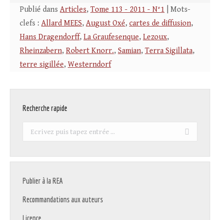
Publié dans
Articles
,
Tome 113 - 2011 - N°1
| Mots-
clefs :
Allard MEES
,
August Oxé
,
cartes de diffusion
,
Hans Dragendorff
,
La Graufesenque
,
Lezoux
,
Rheinzabern
,
Robert Knorr.
,
Samian
,
Terra Sigillata
,
terre sigillée
,
Westerndorf
Recherche rapide
Recherche
:
Publier à la REA
Recommandations aux auteurs
Licence