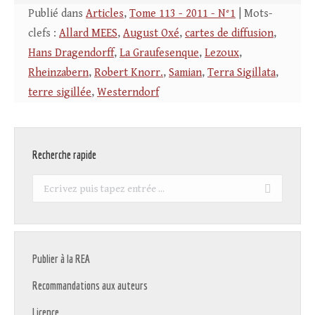
Publié dans
Articles
,
Tome 113 - 2011 - N°1
| Mots-
clefs :
Allard MEES
,
August Oxé
,
cartes de diffusion
,
Hans Dragendorff
,
La Graufesenque
,
Lezoux
,
Rheinzabern
,
Robert Knorr.
,
Samian
,
Terra Sigillata
,
terre sigillée
,
Westerndorf
Recherche rapide
Recherche
:
Publier à la REA
Recommandations aux auteurs
Licence