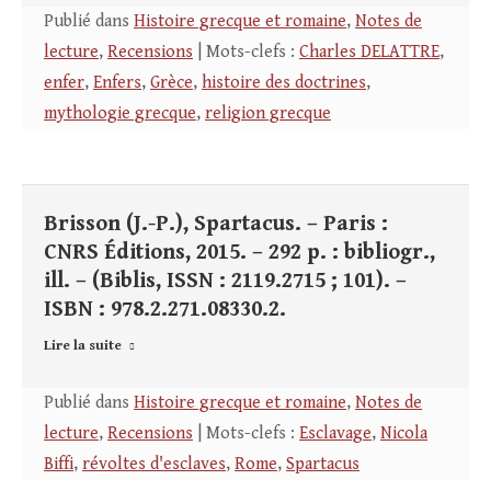
Publié dans
Histoire grecque et romaine
,
Notes de
lecture
,
Recensions
| Mots-clefs :
Charles DELATTRE
,
enfer
,
Enfers
,
Grèce
,
histoire des doctrines
,
mythologie grecque
,
religion grecque
Brisson (J.-P.), Spartacus. – Paris :
CNRS Éditions, 2015. – 292 p. : bibliogr.,
ill. – (Biblis, ISSN : 2119.2715 ; 101). –
ISBN : 978.2.271.08330.2.
Lire la suite
Publié dans
Histoire grecque et romaine
,
Notes de
lecture
,
Recensions
| Mots-clefs :
Esclavage
,
Nicola
Biffi
,
révoltes d'esclaves
,
Rome
,
Spartacus