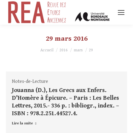
29 mars 2016
Vous êtes ici :
Accueil
2016
mars
29
Notes-de-Lecture
Jouanna (D.), Les Grecs aux Enfers.
D’Homère à Épicure. – Paris : Les Belles
Lettres, 2015.- 336 p. : bibliogr., index. –
ISBN : 978.2.251.44527.4.
Lire la suite