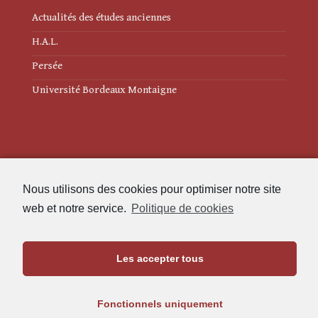
Actualités des études anciennes
H.A.L.
Persée
Université Bordeaux Montaigne
Mentions légales
Nous utilisons des cookies pour optimiser notre site
Politique de cookies (UE)
web et notre service.
Politique de cookies
Revue des Études Anciennes
Les accepter tous
Maison de l'Archéologie
Université Bordeaux Montaigne
Fonctionnels uniquement
33607 Pessac Cedex