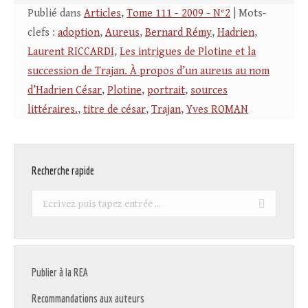
Publié dans
Articles
,
Tome 111 - 2009 - N°2
| Mots-
clefs :
adoption
,
Aureus
,
Bernard Rémy
,
Hadrien
,
Laurent RICCARDI
,
Les intrigues de Plotine et la
succession de Trajan. À propos d’un aureus au nom
d’Hadrien César
,
Plotine
,
portrait
,
sources
littéraires.
,
titre de césar
,
Trajan
,
Yves ROMAN
Recherche rapide
Recherche
:
Publier à la REA
Recommandations aux auteurs