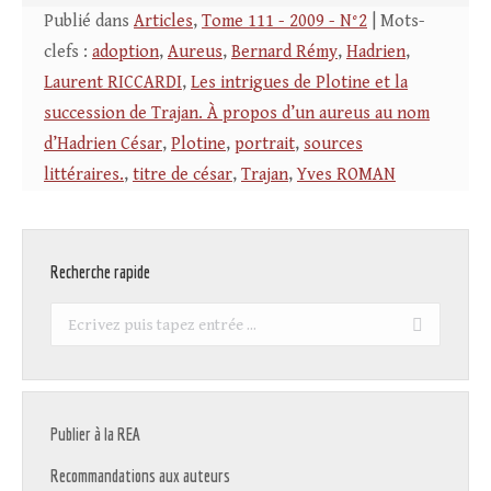
Publié dans
Articles
,
Tome 111 - 2009 - N°2
| Mots-
clefs :
adoption
,
Aureus
,
Bernard Rémy
,
Hadrien
,
Laurent RICCARDI
,
Les intrigues de Plotine et la
succession de Trajan. À propos d’un aureus au nom
d’Hadrien César
,
Plotine
,
portrait
,
sources
littéraires.
,
titre de césar
,
Trajan
,
Yves ROMAN
Recherche rapide
Recherche
:
Publier à la REA
Recommandations aux auteurs