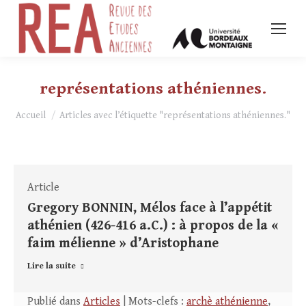
représentations athéniennes.
Vous êtes ici :
Accueil
Articles avec l’étiquette "représentations athéniennes."
Article
Gregory BONNIN, Mélos face à l’appétit
athénien (426-416 a.C.) : à propos de la «
faim mélienne » d’Aristophane
Lire la suite
Publié dans
Articles
| Mots-clefs :
archè athénienne
,