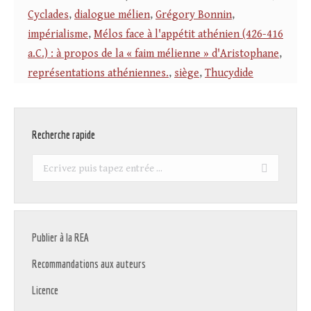
Cyclades
,
dialogue mélien
,
Grégory Bonnin
,
impérialisme
,
Mélos face à l'appétit athénien (426-416
a.C.) : à propos de la « faim mélienne » d'Aristophane
,
représentations athéniennes.
,
siège
,
Thucydide
Recherche rapide
Recherche
:
Publier à la REA
Recommandations aux auteurs
Licence