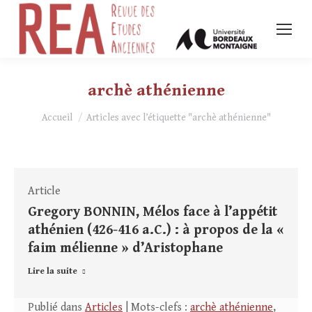
archè athénienne
Vous êtes ici :
Accueil
Articles avec l’étiquette "archè athénienne"
Article
Gregory BONNIN, Mélos face à l’appétit
athénien (426-416 a.C.) : à propos de la «
faim mélienne » d’Aristophane
Lire la suite
Publié dans
Articles
| Mots-clefs :
archè athénienne
,