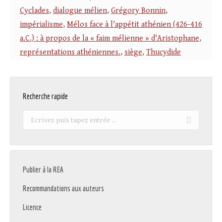
Cyclades
,
dialogue mélien
,
Grégory Bonnin
,
impérialisme
,
Mélos face à l'appétit athénien (426-416
a.C.) : à propos de la « faim mélienne » d'Aristophane
,
représentations athéniennes.
,
siège
,
Thucydide
Recherche rapide
Recherche
:
Publier à la REA
Recommandations aux auteurs
Licence