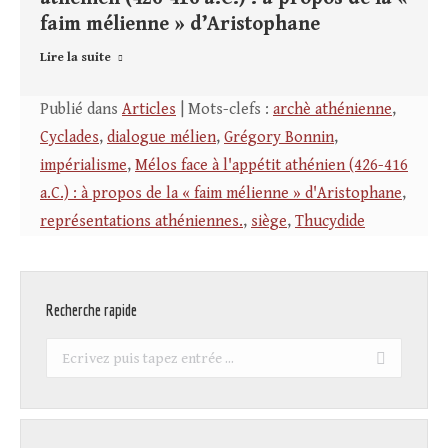
faim mélienne » d’Aristophane
Lire la suite
Publié dans
Articles
| Mots-clefs :
archè athénienne
,
Cyclades
,
dialogue mélien
,
Grégory Bonnin
,
impérialisme
,
Mélos face à l'appétit athénien (426-416
a.C.) : à propos de la « faim mélienne » d'Aristophane
,
représentations athéniennes.
,
siège
,
Thucydide
Recherche rapide
Recherche
: