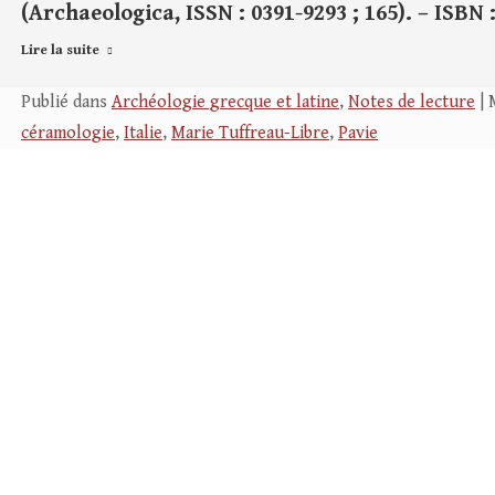
(Archaeologica, ISSN : 0391-9293 ; 165). – ISBN :
Lire la suite
Publié dans
Archéologie grecque et latine
,
Notes de lecture
| 
céramologie
,
Italie
,
Marie Tuffreau-Libre
,
Pavie