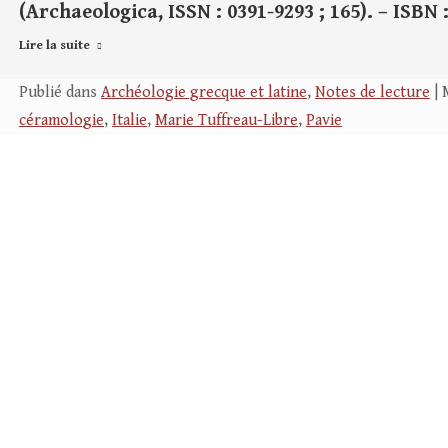
(Archaeologica, ISSN : 0391-9293 ; 165). – ISBN :
Lire la suite
Publié dans
Archéologie grecque et latine
,
Notes de lecture
| 
céramologie
,
Italie
,
Marie Tuffreau-Libre
,
Pavie