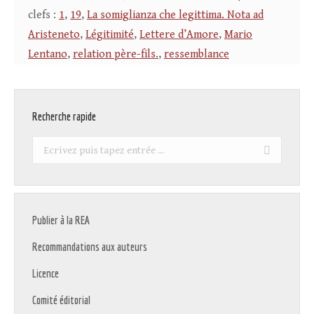
clefs :
1
,
19
,
La somiglianza che legittima. Nota ad
Aristeneto
,
Légitimité
,
Lettere d’Amore
,
Mario
Lentano
,
relation père-fils.
,
ressemblance
Recherche rapide
Recherche
:
Publier à la REA
Recommandations aux auteurs
Licence
Comité éditorial