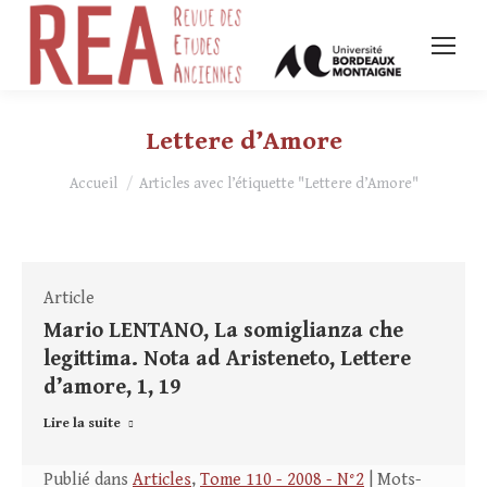
Lettere d’Amore
Vous êtes ici :
Accueil
Articles avec l’étiquette "Lettere d’Amore"
Article
Mario LENTANO, La somiglianza che
legittima. Nota ad Aristeneto, Lettere
d’amore, 1, 19
Lire la suite
Publié dans
Articles
,
Tome 110 - 2008 - N°2
| Mots-