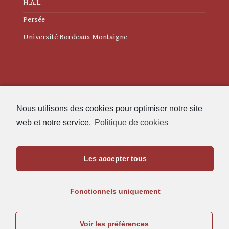
H.A.L.
Persée
Université Bordeaux Montaigne
Mentions légales
Nous utilisons des cookies pour optimiser notre site
Politique de cookies (UE)
web et notre service.
Politique de cookies
Revue des Études Anciennes
Les accepter tous
Maison de l'Archéologie
Université Bordeaux Montaigne
Fonctionnels uniquement
33607 Pessac Cedex
05.57.12.45.63
Voir les préférences
rea@u-bordeaux-montaigne.fr