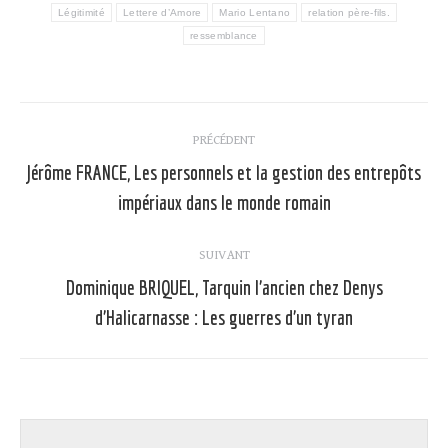
Légitimité
Lettere d’Amore
Mario Lentano
relation père-fils.
ressemblance
Navigation
PRÉCÉDENT
article
Jérôme FRANCE, Les personnels et la gestion des entrepôts
Article
impériaux dans le monde romain
précédent
:
SUIVANT
Dominique BRIQUEL, Tarquin l’ancien chez Denys
Article
d’Halicarnasse : Les guerres d’un tyran
suivant
: