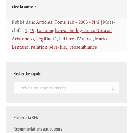
Lire la suite
Publié dans
Articles
,
Tome 110 - 2008 - N°2
| Mots-
clefs :
1
,
19
,
La somiglianza che legittima. Nota ad
Aristeneto
,
Légitimité
,
Lettere d’Amore
,
Mario
Lentano
,
relation père-fils.
,
ressemblance
Recherche rapide
Recherche
:
Publier à la REA
Recommandations aux auteurs