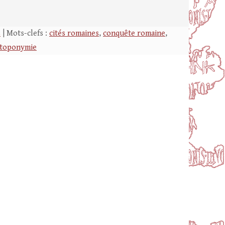
s
| Mots-clefs :
cités romaines
,
conquête romaine
,
toponymie