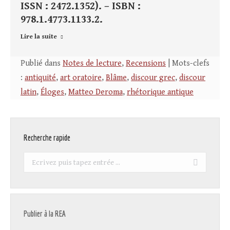
ISSN : 2472.1352). – ISBN :
978.1.4773.1133.2.
Lire la suite
Publié dans
Notes de lecture
,
Recensions
| Mots-clefs
:
antiquité
,
art oratoire
,
Blâme
,
discour grec
,
discour
latin
,
Éloges
,
Matteo Deroma
,
rhétorique antique
Recherche rapide
Recherche
:
Publier à la REA