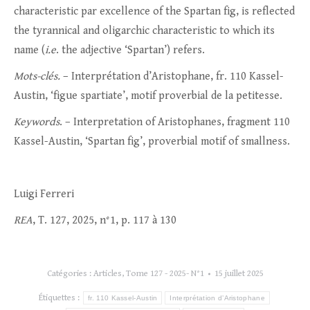
characteristic par excellence of the Spartan fig, is reflected
the tyrannical and oligarchic characteristic to which its
name (
i.e
. the adjective ‘Spartan’) refers.
Mots-clés.
– Interprétation d’Aristophane, fr. 110 Kassel-
Austin, ‘figue spartiate’, motif proverbial de la petitesse.
Keywords
. – Interpretation of Aristophanes, fragment 110
Kassel-Austin, ‘Spartan fig’, proverbial motif of smallness.
Luigi Ferreri
REA
, T. 127, 2025, n°1, p. 117 à 130
Catégories :
Articles
,
Tome 127 - 2025- N°1
15 juillet 2025
Étiquettes :
fr. 110 Kassel-Austin
Interprétation d’Aristophane