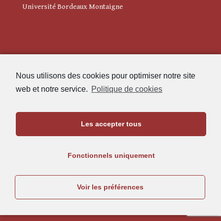
Université Bordeaux Montaigne
Mentions légales
Nous utilisons des cookies pour optimiser notre site
Politique de cookies (UE)
web et notre service.
Politique de cookies
Revue des Études Anciennes
Les accepter tous
Maison de l'Archéologie
Université Bordeaux Montaigne
Fonctionnels uniquement
33607 Pessac Cedex
05.57.12.45.63
Voir les préférences
rea@u-bordeaux-montaigne.fr