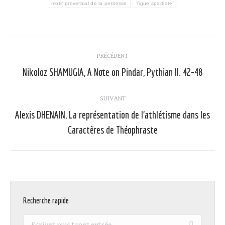
motif proverbial de la petitesse
‘figue spartiate’
Navigation
PRÉCÉDENT
article
Nikoloz SHAMUGIA, A Note on Pindar, Pythian II. 42-48
Article
précédent
:
SUIVANT
Alexis DHENAIN, La représentation de l’athlétisme dans les
Article
Caractères de Théophraste
suivant
:
Recherche rapide
Recherche