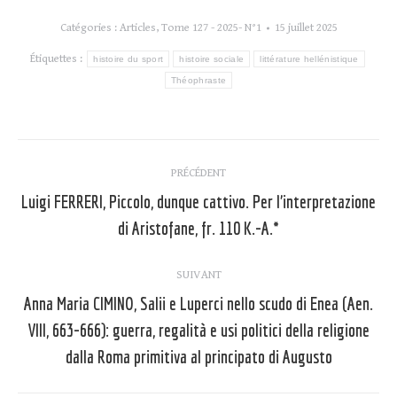
Catégories :
Articles
,
Tome 127 - 2025- N°1
15 juillet 2025
Étiquettes :
histoire du sport
histoire sociale
littérature hellénistique
Théophraste
Navigation
PRÉCÉDENT
article
Luigi FERRERI, Piccolo, dunque cattivo. Per l’interpretazione
Article
di Aristofane, fr. 110 K.-A.*
précédent
:
SUIVANT
Anna Maria CIMINO, Salii e Luperci nello scudo di Enea (Aen.
VIII, 663-666): guerra, regalità e usi politici della religione
Article
suivant
dalla Roma primitiva al principato di Augusto
: