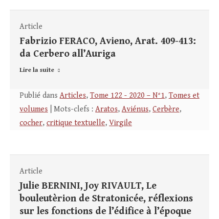
Article
Fabrizio FERACO, Avieno, Arat. 409-413:
da Cerbero all’Auriga
Lire la suite
Publié dans
Articles
,
Tome 122 - 2020 – N°1
,
Tomes et
volumes
| Mots-clefs :
Aratos
,
Aviénus
,
Cerbère
,
cocher
,
critique textuelle
,
Virgile
Article
Julie BERNINI, Joy RIVAULT, Le
bouleutèrion de Stratonicée, réflexions
sur les fonctions de l’édifice à l’époque