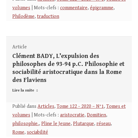
volumes
| Mots-clefs :
commentaire
,
épigramme
,
Philodème
,
traduction
Article
Clément BADY, L’expulsion des
philosophes de 93-94 p.C. Philosophie et
sociabilité aristocratique dans la Rome
des Flaviens
Lire la suite
Publié dans
Articles
,
Tome 122 - 2020 – N°1
,
Tomes et
volumes
| Mots-clefs :
aristocratie
,
Domitien
,
philosophie.
,
Pline le Jeune
,
Plutarque
,
réseau
,
Rome
,
sociabilité