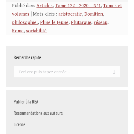
Publié dans
Articles
,
Tome 122 - 2020 – N°1
,
Tomes et
volumes
| Mots-clefs :
aristocratie
,
Domitien
,
philosophie.
,
Pline le Jeune
,
Plutarque
,
réseau
,
Rome
,
sociabilité
Recherche rapide
Recherche
:
Publier à la REA
Recommandations aux auteurs
Licence