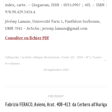
index, carte. – (Aegaeum, ISSN : 0035.0907 ; 40). – ISBN :
978.90.429.3434.4.
Jérémy Lamaze, Université Paris 1, Panthéon-Sorbonne,
UMR 7041 – ArScAn ; jeremy.lamaze@gmail.com
Consulter en fichier PDF
Catégories :
Lecture critique
,
Recensions
,
Tome 122 - 2020 – N°1
,
Tomes
et volumes
28 septembre 2020
Navigation
PRÉCÉDENT
article
Fabrizio FERACO, Avieno, Arat. 409-413: da Cerbero all’Auriga
Article
précédent