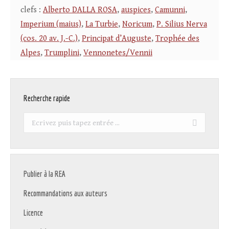
clefs :
Alberto DALLA ROSA
,
auspices
,
Camunni
,
Imperium (maius)
,
La Turbie
,
Noricum
,
P. Silius Nerva
(cos. 20 av. J.-C.)
,
Principat d’Auguste
,
Trophée des
Alpes
,
Trumplini
,
Vennonetes/Vennii
Recherche rapide
Recherche
:
Publier à la REA
Recommandations aux auteurs
Licence