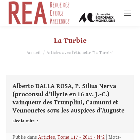
La Turbie
Vous êtes ici :
Accueil
Articles avec l’étiquette "La Turbie"
Alberto DALLA ROSA, P. Silius Nerva
(proconsul d’Illyrie en 16 av. J.-C.)
vainqueur des Trumplini, Camunni et
Vennonetes sous les auspices d’Auguste
Lire la suite
Publié dans
Articles
,
Tome 117 - 2015 - N°2
| Mots-