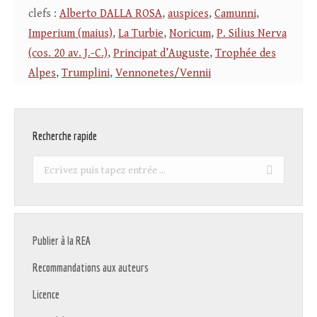
clefs :
Alberto DALLA ROSA
,
auspices
,
Camunni
,
Imperium (maius)
,
La Turbie
,
Noricum
,
P. Silius Nerva
(cos. 20 av. J.-C.)
,
Principat d’Auguste
,
Trophée des
Alpes
,
Trumplini
,
Vennonetes/Vennii
Recherche rapide
Recherche
:
Publier à la REA
Recommandations aux auteurs
Licence