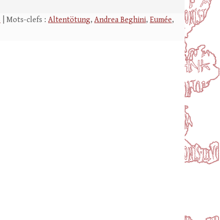
s
| Mots-clefs :
Altentötung
,
Andrea Beghini
,
Eumée
,