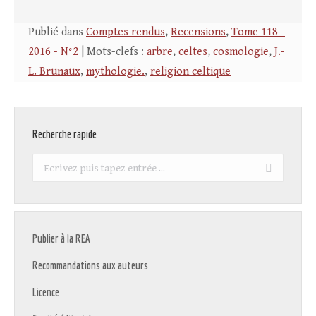
Publié dans
Comptes rendus
,
Recensions
,
Tome 118 -
2016 - N°2
| Mots-clefs :
arbre
,
celtes
,
cosmologie
,
J.-
L. Brunaux
,
mythologie.
,
religion celtique
Recherche rapide
Recherche
:
Publier à la REA
Recommandations aux auteurs
Licence