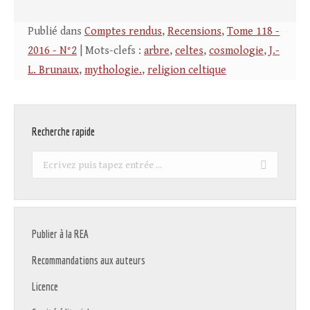
Publié dans
Comptes rendus
,
Recensions
,
Tome 118 -
2016 - N°2
| Mots-clefs :
arbre
,
celtes
,
cosmologie
,
J.-
L. Brunaux
,
mythologie.
,
religion celtique
Recherche rapide
Recherche
:
Publier à la REA
Recommandations aux auteurs
Licence