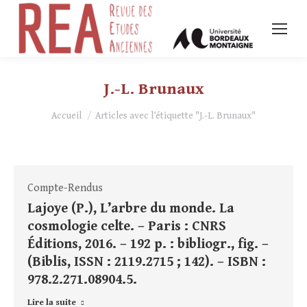
J.-L. Brunaux
Vous êtes ici :
Accueil
Articles avec l’étiquette "J.-L. Brunaux"
Compte-Rendus
Lajoye (P.), L’arbre du monde. La
cosmologie celte. – Paris : CNRS
Éditions, 2016. – 192 p. : bibliogr., fig. –
(Biblis, ISSN : 2119.2715 ; 142). – ISBN :
978.2.271.08904.5.
Lire la suite