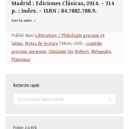
Madrid : Ediciones Clásicas, 2014. – 314
p. : index. – ISBN : 84.7882.788.9.
Lire la suite
Publié dans
Littérature / Philologie grecque et
latine
,
Notes de lecture
| Mots-clefs :
comédie
grecque ancienne
,
Ghislaine Jay-Robert
,
Ménandre
,
Platonius
Recherche rapide
Recherche
:
Publier à la REA