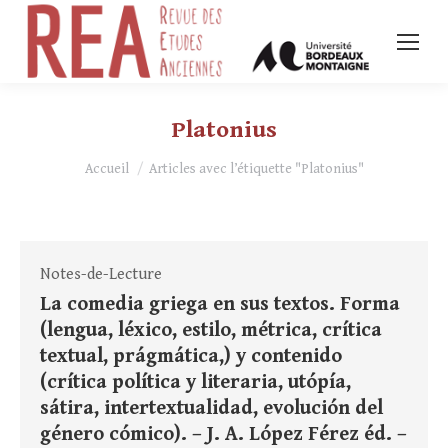
Platonius
Vous êtes ici :
Accueil
Articles avec l’étiquette "Platonius"
Notes-de-Lecture
La comedia griega en sus textos. Forma
(lengua, léxico, estilo, métrica, crítica
textual, prágmática,) y contenido
(crítica política y literaria, utópía,
sátira, intertextualidad, evolución del
género cómico). – J. A. López Férez éd. –