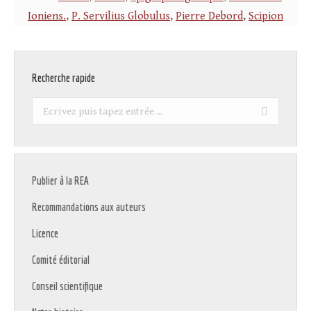
Ioniens.
,
P. Servilius Globulus
,
Pierre Debord
,
Scipion
Recherche rapide
Recherche
:
Publier à la REA
Recommandations aux auteurs
Licence
Comité éditorial
Conseil scientifique