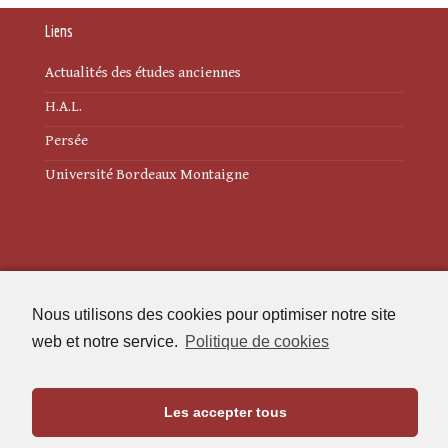
Liens
Actualités des études anciennes
H.A.L.
Persée
Université Bordeaux Montaigne
Mentions légales
Nous utilisons des cookies pour optimiser notre site
Politique de cookies (UE)
web et notre service.
Politique de cookies
Revue des Études Anciennes
Les accepter tous
Maison de l'Archéologie