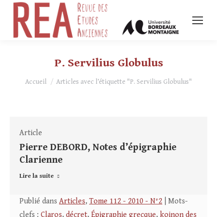
P. Servilius Globulus
Vous êtes ici :
Accueil
Articles avec l’étiquette "P. Servilius Globulus"
Article
Pierre DEBORD, Notes d’épigraphie
Clarienne
Lire la suite
Publié dans
Articles
,
Tome 112 - 2010 - N°2
| Mots-
clefs :
Claros
,
décret
,
Épigraphie grecque
,
koinon des