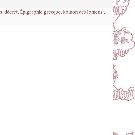
s
,
décret
,
Épigraphie grecque
,
koinon des Ioniens.
,