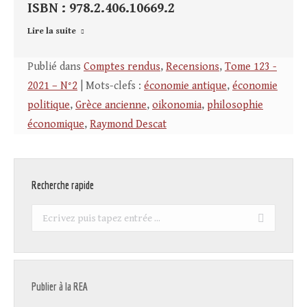
ISBN : 978.2.406.10669.2
Lire la suite
Publié dans
Comptes rendus
,
Recensions
,
Tome 123 -
2021 – N°2
| Mots-clefs :
économie antique
,
économie
politique
,
Grèce ancienne
,
oikonomia
,
philosophie
économique
,
Raymond Descat
Recherche rapide
Recherche
:
Publier à la REA