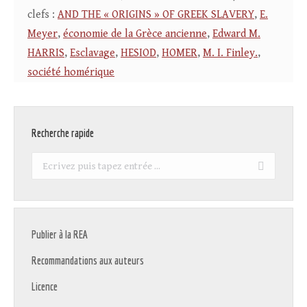
clefs :
AND THE « ORIGINS » OF GREEK SLAVERY
,
E.
Meyer
,
économie de la Grèce ancienne
,
Edward M.
HARRIS
,
Esclavage
,
HESIOD
,
HOMER
,
M. I. Finley.
,
société homérique
Recherche rapide
Recherche
:
Publier à la REA
Recommandations aux auteurs
Licence