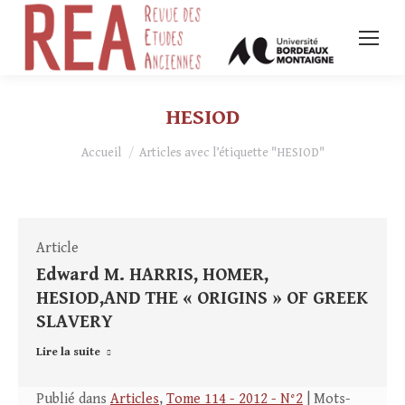
HESIOD
Vous êtes ici :
Accueil
Articles avec l’étiquette "HESIOD"
Article
Edward M. HARRIS, HOMER,
HESIOD,AND THE « ORIGINS » OF GREEK
SLAVERY
Lire la suite
Publié dans
Articles
,
Tome 114 - 2012 - N°2
| Mots-