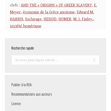
clefs :
AND THE « ORIGINS » OF GREEK SLAVERY
,
E.
Meyer
,
économie de la Grèce ancienne
,
Edward M.
HARRIS
,
Esclavage
,
HESIOD
,
HOMER
,
M. I. Finley.
,
société homérique
Recherche rapide
Recherche
:
Publier à la REA
Recommandations aux auteurs
Licence