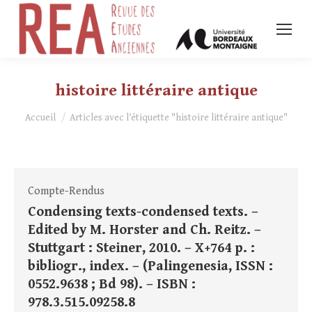
histoire littéraire antique
Vous êtes ici :
Accueil
Articles avec l’étiquette "histoire littéraire antique"
Compte-Rendus
Condensing texts-condensed texts. –
Edited by M. Horster and Ch. Reitz. –
Stuttgart : Steiner, 2010. – X+764 p. :
bibliogr., index. – (Palingenesia, ISSN :
0552.9638 ; Bd 98). – ISBN :
978.3.515.09258.8