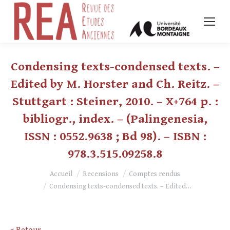
Condensing texts-condensed texts. –
Edited by M. Horster and Ch. Reitz. –
Stuttgart : Steiner, 2010. – X+764 p. :
bibliogr., index. – (Palingenesia,
ISSN : 0552.9638 ; Bd 98). – ISBN :
978.3.515.09258.8
Vous êtes ici :
Accueil
Recensions
Comptes rendus
Condensing texts-condensed texts. – Edited…