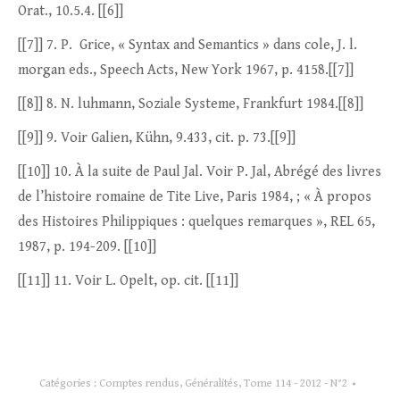
Orat., 10.5.4. [[6]]
[[7]] 7. P. Grice, « Syntax and Semantics » dans cole, J. l.
morgan eds., Speech Acts, New York 1967, p. 4158.[[7]]
[[8]] 8. N. luhmann, Soziale Systeme, Frankfurt 1984.[[8]]
[[9]] 9. Voir Galien, Kühn, 9.433, cit. p. 73.[[9]]
[[10]] 10. À la suite de Paul Jal. Voir P. Jal, Abrégé des livres
de l’histoire romaine de Tite Live, Paris 1984, ; « À propos
des Histoires Philippiques : quelques remarques », REL 65,
1987, p. 194-209. [[10]]
[[11]] 11. Voir L. Opelt, op. cit. [[11]]
Catégories :
Comptes rendus
,
Généralités
,
Tome 114 - 2012 - N°2