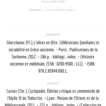
19 novembre 2013
Étiquettes :
histoire littéraire antique
Navigation
PRÉCÉDENT
article
Gherchanoc (Fl.), L’oikos en fête. Célébrations familiales et
sociabilité en Grèce ancienne. – Paris : Publications de la
Sorbonne, 2012. – 266 p. : bibliogr., index. – (Histoire
Article
précédent
ancienne et médiévale, ISSN : 0290.4500 ; 111). – ISBN :
:
978.2.85944.690.1.
SUIVANT
Cusset (Chr.), Cyclopodie. Édition critique et commentée de
l’Idylle VI de Théocrite. – Lyon : Maison de l’Orient et de la
Méditerranée, 2011. – 222 p. : bibliogr., index. – (Collection de
Article