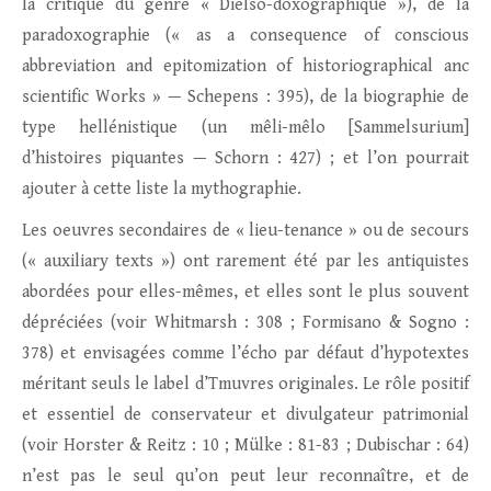
la critique du genre « Dielso-doxographique »), de la
paradoxographie (« as a consequence of conscious
abbreviation and epitomization of historiographical anc
scientific Works » — Schepens : 395), de la biographie de
type hellénistique (un mêli-mêlo [Sammelsurium]
d’histoires piquantes — Schorn : 427) ; et l’on pourrait
ajouter à cette liste la mythographie.
Les oeuvres secondaires de « lieu-tenance » ou de secours
(« auxiliary texts ») ont rarement été par les antiquistes
abordées pour elles-mêmes, et elles sont le plus souvent
dépréciées (voir Whitmarsh : 308 ; Formisano & Sogno :
378) et envisagées comme l’écho par défaut d’hypotextes
méritant seuls le label d’Tmuvres originales. Le rôle positif
et essentiel de conservateur et divulgateur patrimonial
(voir Horster & Reitz : 10 ; Mülke : 81-83 ; Dubischar : 64)
n’est pas le seul qu’on peut leur reconnaître, et de