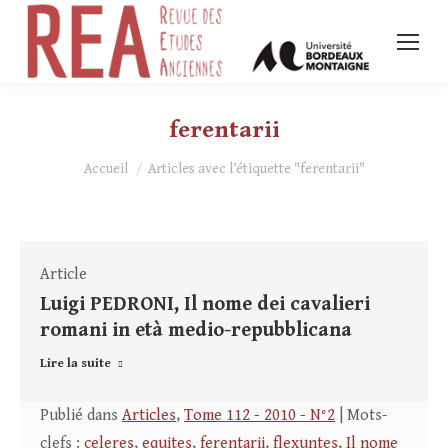
ferentarii
Vous êtes ici :
Accueil
Articles avec l’étiquette "ferentarii"
Article
Luigi PEDRONI, Il nome dei cavalieri
romani in età medio-repubblicana
Lire la suite
Publié dans
Articles
,
Tome 112 - 2010 - N°2
| Mots-
clefs :
celeres
,
equites
,
ferentarii
,
flexuntes
,
Il nome