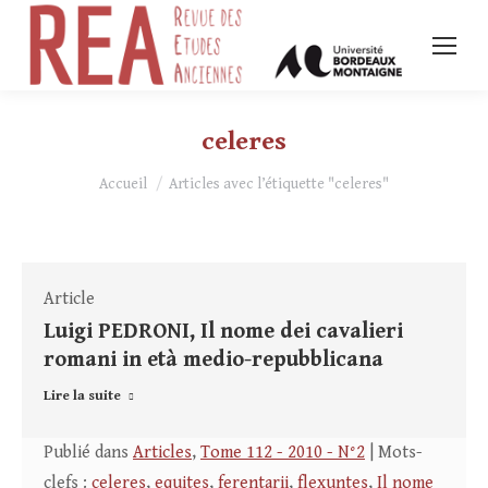
celeres
Vous êtes ici :
Accueil
Articles avec l’étiquette "celeres"
Article
Luigi PEDRONI, Il nome dei cavalieri
romani in età medio-repubblicana
Lire la suite
Publié dans
Articles
,
Tome 112 - 2010 - N°2
| Mots-
clefs :
celeres
,
equites
,
ferentarii
,
flexuntes
,
Il nome