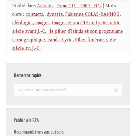
Publié dans
Articles
,
Tome 111 - 2009 - N°2
| Mots-
clefs :
contacts.
,
dynaste
,
Fabienne COLAS-RANNOU
,
idéologie.
,
images
,
Images et société en Lycie au VIe
siècle avant J.-C. : le pilier d’Isinda et son programme
iconographique
,
Isinda
,
Lycie
,
Pilier funéraire
,
VIe
siècle av. J.-C.
Recherche rapide
Recherche
:
Publier à la REA
Recommandations aux auteurs