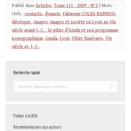
Publié dans
Articles
,
Tome 111 - 2009 - N°2
| Mots-
clefs :
contacts.
,
dynaste
,
Fabienne COLAS-RANNOU
,
idéologie.
,
images
,
Images et société en Lycie au VIe
siècle avant J.-C. : le pilier d’Isinda et son programme
iconographique
,
Isinda
,
Lycie
,
Pilier funéraire
,
VIe
siècle av. J.-C.
Recherche rapide
Recherche
:
Publier à la REA
Recommandations aux auteurs