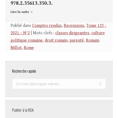
978.2.35613.350.3.
Lire la suite
Publié dans
Comptes rendus
,
Recensions
,
Tome 123 -
2021 – N°2
| Mots-clefs :
classes dirigeantes
,
culture
politique romaine
,
droit romain
,
parenté
,
Romain
Millot
,
Rome
Recherche rapide
Recherche
:
Publier à la REA