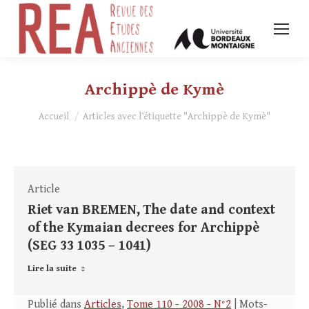
Archippè de Kymè
Vous êtes ici :
Accueil
Articles avec l’étiquette "Archippè de Kymè"
Article
Riet van BREMEN, The date and context
of the Kymaian decrees for Archippè
(SEG 33 1035 – 1041)
Lire la suite
Publié dans
Articles
,
Tome 110 - 2008 - N°2
| Mots-