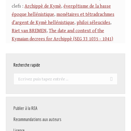
clefs :
Archippè de Kymè
,
évergétisme de la basse
époque hellénistique
,
monétaires et tétradrachmes
d’argent de Kymè hellénistique
,
philoi séleucides
,
Riet van BREMEN
,
The date and context of the
Kymaian decrees for Archippè (SEG 33 1035 - 1041)
Recherche rapide
Recherche
:
Publier à la REA
Recommandations aux auteurs
Licence