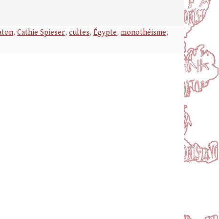
aton
,
Cathie Spieser
,
cultes
,
Égypte
,
monothéisme
,