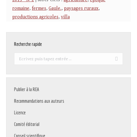
romaine
,
fermes
,
Gaule.
,
paysages ruraux
,
productions agricoles
,
villa
Recherche rapide
Recherche
:
Publier à la REA
Recommandations aux auteurs
Licence
Comité éditorial
Conseil scientifique