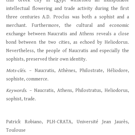
this Greek city in Egypt witnessed an indisputable
intellectual flowering and trade activity during the first
three centuries A.D. Proclus was both a sophist and a
merchant. Furthermore, the cultural and economic
exchange between Naucratis and Athens reveals a close
bond between the two cities, as echoed by Heliodorus.
Nevertheless, the people of Naucratis and especially the
sophists, preserved their own identity.
Mots-clés.
– Naucratis, Athènes, Philostrate, Héliodore,
sophiste, commerce.
Keywords
. – Naucratis, Athens, Philostratus, Heliodorus,
sophist, trade.
Patrick Robiano, PLH-CRATA, Université Jean Jaurès,
Toulouse