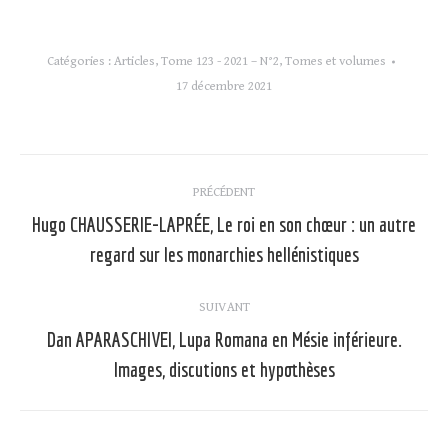
Catégories :
Articles
,
Tome 123 - 2021 – N°2
,
Tomes et volumes
17 décembre 2021
Navigation
PRÉCÉDENT
article
Hugo CHAUSSERIE-LAPRÉE, Le roi en son chœur : un autre
Article
regard sur les monarchies hellénistiques
précédent
:
SUIVANT
Dan APARASCHIVEI, Lupa Romana en Mésie inférieure.
Article
Images, discutions et hypothèses
suivant
: