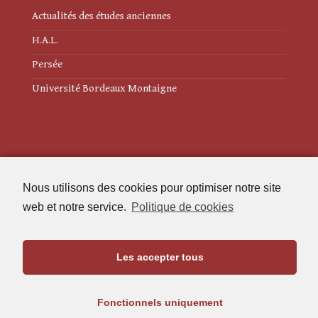
Actualités des études anciennes
H.A.L.
Persée
Université Bordeaux Montaigne
Mentions légales
Nous utilisons des cookies pour optimiser notre site
Politique de cookies (UE)
web et notre service.
Politique de cookies
Revue des Études Anciennes
Les accepter tous
Maison de l'Archéologie
Université Bordeaux Montaigne
Fonctionnels uniquement
33607 Pessac Cedex