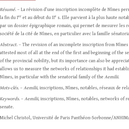
Résumé
. – La révision d’une inscription incomplète de Nîmes per
er
e
la fin du I
et au début du II
s. Elle parvient à la plus haute nota
par un dossier épigraphique romain, qui permet de mesurer les ré
société de la cité de Nîmes, en particulier avec la famille sénatori
Abstract
. – The revision of an incomplete inscription from Nîmes
attested most of all at the end of the first and beginning of the 
of the provincial nobility, but its importance can also be appreci
allows us to measure the networks of relationships it had establis
Nîmes, in particular with the senatorial family of the
Aemilii
.
Mots-clés.
–
Aemilii
, inscriptions, Nîmes, notables, réseaux de rel
Keywords
. –
Aemilii
, inscriptions, Nîmes, notables, networks of r
senate.
Michel Christol, Université de Paris Panthéon-Sorbonne/ANHIM