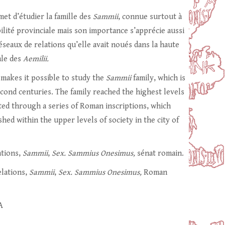
met d’étudier la famille des
Sammii
, connue surtout à
bilité provinciale mais son importance s’apprécie aussi
seaux de relations qu’elle avait noués dans la haute
ale des
Aemilii.
 makes it possible to study the
Sammii
family, which is
second centuries. The family reached the highest levels
ated through a series of Roman inscriptions, which
hed within the upper levels of society in the city of
ations,
Sammii
,
Sex. Sammius Onesimus,
sénat romain.
elations,
Sammii
,
Sex. Sammius Onesimus,
Roman
A