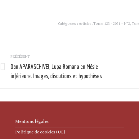
Catégories :
Articles
,
Tome 123 - 2021 – N°2
,
Tom
Navigation
PRÉCÉDENT
article
Dan APARASCHIVEI, Lupa Romana en Mésie
Article
inférieure. Images, discutions et hypothèses
précédent
:
:
Mentions légales
Politique de cookies (UE)