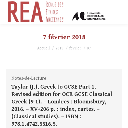
7 février 2018
Vous êtes ici :
Accueil
2018
février
07
Notes-de-Lecture
Taylor (J.), Greek to GCSE Part 1.
Revised edition for OCR GCSE Classical
Greek (9-1). – Londres : Bloomsbury,
2016. – XV+206 p. : index, cartes. –
(Classical studies). – ISBN :
978.1.4742.5516.5.