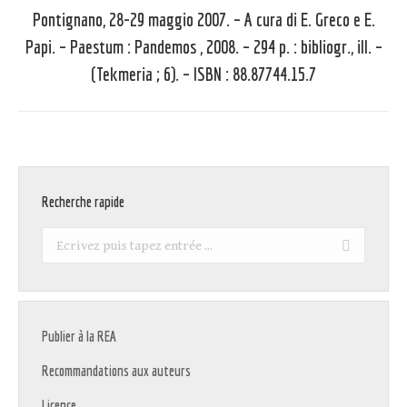
suivant
Pontignano, 28-29 maggio 2007. – A cura di E. Greco e E.
:
Papi. – Paestum : Pandemos , 2008. – 294 p. : bibliogr., ill. –
(Tekmeria ; 6). – ISBN : 88.87744.15.7
Recherche rapide
Recherche
:
Publier à la REA
Recommandations aux auteurs
Licence