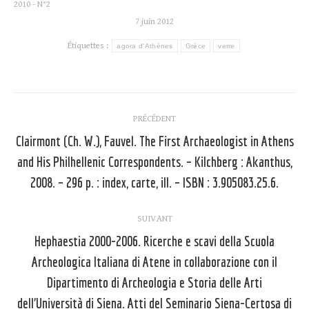
2010 - N°2
7 juin 2012
Étiquettes :
agora d'Athènes
Grèce
verre
Navigation
PRÉCÉDENT
article
Clairmont (Ch. W.), Fauvel. The First Archaeologist in Athens
and His Philhellenic Correspondents. – Kilchberg : Akanthus,
Article
précédent
2008. – 296 p. : index, carte, ill. – ISBN : 3.905083.25.6.
:
SUIVANT
Hephaestia 2000-2006. Ricerche e scavi della Scuola
Archeologica Italiana di Atene in collaborazione con il
Dipartimento di Archeologia e Storia delle Arti
dell’Università di Siena. Atti del Seminario Siena-Certosa di
Article