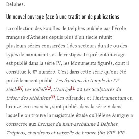
Delphes.
Un nouvel ouvrage face à une tradition de publications
La collection des Fouilles de Delphes publiée par l’École
française d’Athènes depuis plus d’un siècle réunit
plusieurs séries consacrées à des secteurs du site ou des
types de monuments et de vestiges. Le présent ouvrage
est publié dans la série IV, les Monuments figurés, dont il
e
constitue le 8
numéro. C’est dans cette série qu’ont été
e
précédemment publiés
Les frontons du temple du IV
[2]
[3]
[4]
siècle
,
Les Reliefs
,
L’Aurige
ou
Les Sculptures du
[5]
trésor des Athéniens
. Les offrandes et l’
instrumentum
en
bronze, en revanche, sont publiés dans la série V dans
laquelle on trouve la magistrale étude qu’Hélène Aurigny a
consacrée aux
Bronzes du haut‑archaïsme à Delphes.
e
e
Trépieds, chaudrons et vaisselle de bronze (fin VIII
‑VII