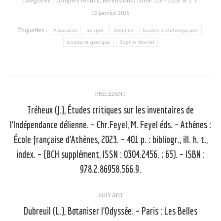
Catégories :
Comptes rendus
,
Recensions
,
Tome 126 - 2024- N°2
13 janvier 2025
Étiquettes :
Antiquités
art grec
Delphes
fouilles archéologiques
sculpture grecque
Sophie Montel
Navigation
PRÉCÉDENT
article
Tréheux (J.), Études critiques sur les inventaires de
l’Indépendance délienne. – Chr.Feyel, M. Feyel éds. – Athènes :
École française d’Athènes, 2023. – 401 p. : bibliogr., ill. h. t.,
Article
précédent
index. – (BCH supplément, ISSN : 0304.2456. ; 65). – ISBN :
:
978.2.86958.566.9.
SUIVANT
Dubreuil (L.), Botaniser l’Odyssée. – Paris : Les Belles