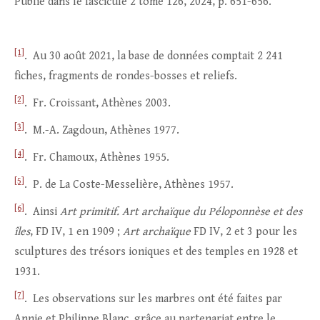
Publié dans le fascicule 2 tome 126, 2024, p. 651-656.
[1]
. Au 30 août 2021, la base de données comptait 2 241
fiches, fragments de rondes-bosses et reliefs.
[2]
. Fr. Croissant, Athènes 2003.
[3]
. M.-A. Zagdoun, Athènes 1977.
[4]
. Fr. Chamoux, Athènes 1955.
[5]
. P. de La Coste-Messelière, Athènes 1957.
[6]
. Ainsi
Art primitif. Art archaïque du Péloponnèse et des
îles
, FD IV, 1 en 1909 ;
Art archaïque
FD IV, 2 et 3 pour les
sculptures des trésors ioniques et des temples en 1928 et
1931.
[7]
. Les observations sur les marbres ont été faites par
Annie et Philippe Blanc, grâce au partenariat entre le