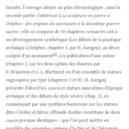
Ensuite, l’ouvrage adopte un plan chronologique ; ainsi la
seconde partie s’intéresse à
La sculpture en pierre à
Delphes : des origines du sanctuaire à la deuxième guerre
sacrée
; elle se compose de 10 chapitres consacrés soit à
un développement synthétique (Les débuts de la plastique
archaïque à Delphes, chapitre 1, par H. Aurigny), au décor
[8]
sculpté d’un monument
, à la publication d’une statue
(chapitre 2, sur les deux sphinx des Naxiens par
D. Braustein et J.-L. Martinez) ou d’un ensemble de statues
regroupées par type (chapitres 3 et 8) : H. Aurigny
présente d’abord les
couroi
et statues masculines d’époque
archaïque et des débuts du style sévère (chap. 3), en
commençant par une synthèse bienvenue sur les statues
dites Cléobis et Biton, offrande double constituée de deux
couroi
presque identiques – que l’on peut mettre en
parallèle des exemples samiens d’Ischès et de Chéramyès ;