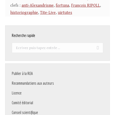
clefs :
anti-Alexandrisme
,
fortuna
,
François RIPOLL
,
historiographie
,
Tite-Live
,
uirtutes
Recherche rapide
Recherche
:
Publier à la REA
Recommandations aux auteurs
Licence
Comité éditorial
Conseil scientifique