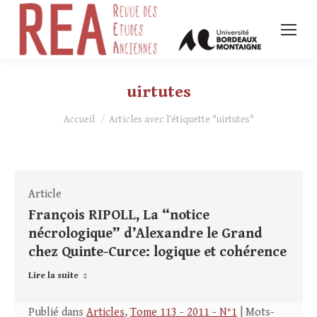
uirtutes
Vous êtes ici :
Accueil
Articles avec l’étiquette "uirtutes"
Article
François RIPOLL, La “notice
nécrologique” d’Alexandre le Grand
chez Quinte-Curce: logique et cohérence
Lire la suite
Publié dans
Articles
,
Tome 113 - 2011 - N°1
| Mots-