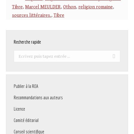
Tibre
,
Marcel MEULDER
,
Othon
,
religion romaine
,
sources littéraires.
,
Tibre
Recherche rapide
Recherche
:
Publier à la REA
Recommandations aux auteurs
Licence
Comité éditorial
Conseil scientifique