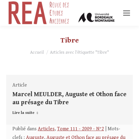
Tibre
Vous êtes ici :
Accueil
Articles avec l’étiquette "Tibre"
Article
Marcel MEULDER, Auguste et Othon face
au présage du Tibre
Lire la suite
Publié dans
Articles
,
Tome 111 - 2009 - N°2
| Mots-
clefs :
Auguste
,
Auguste et Othon face au présage du