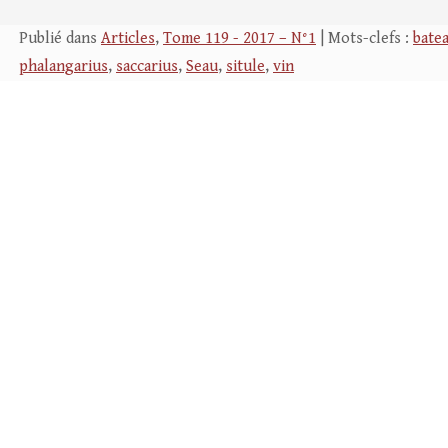
Publié dans
Articles
,
Tome 119 - 2017 – N°1
| Mots-clefs :
bate
phalangarius
,
saccarius
,
Seau
,
situle
,
vin