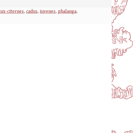
aux-citernes
,
cadus
,
iuvenes
,
phalanga
,